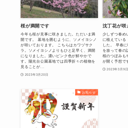
桜が満開です
沈丁花が咲
今年も桜が見事に咲きました。ただいま満
少しずつ春め
開です。 墓地を囲むように、ソメイヨシノ
に植えている
が咲いております。 こちらはカワヅサク
した。 早春
ラ。ソメイヨシノよりもひと足早く、満開
を放って春の
になりました。濃いピンク色が鮮やかで
桜のつぼみも
す。陽光台公園墓地では四季折々の植物を
が開く予想で
見ることが...
2023年3月9
2023年3月20日
お知らせ