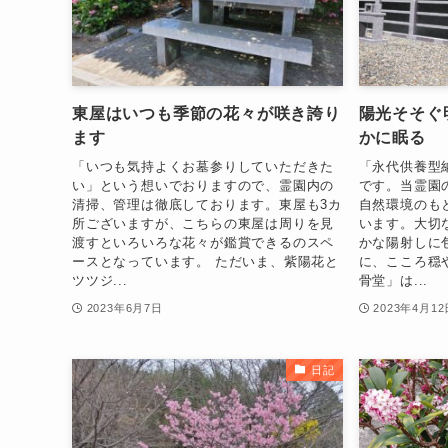
東屋はいつも季節の花々が咲き誇り
陽光そそぐ
ます
かに眠る
「いつも気持よくお墓参りしていただきた
「永代供養型
い」という想いでおりますので、霊園内の
です。当霊園
清掃、管理は徹底しております。東屋も3カ
自然環境のも
所ございますが、こちらの東屋は周りを見
います。大切
渡すといろいろな花々が鑑賞できるのスペ
かな陽射しに
ースとなっています。 ただいま、紫陽花と
に、こころ穏
ツツジ...
骨堂」は...
2023年6月7日
2023年4月12
日記