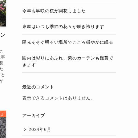
今年も早咲の桜が開花しました
東屋はいつも季節の花々が咲き誇ります
テン
陽光そそぐ明るい場所でこころ穏やかに眠る
こ
見事
園内は彩りにあふれ、紫のカーテンも鑑賞で
見
きます
た
ごと
が
最近のコメント
表示できるコメントはありません。
せ
アーカイブ
2024年6月