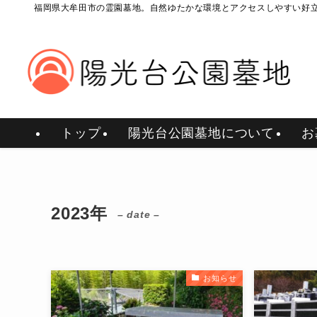
福岡県大牟田市の霊園墓地。自然ゆたかな環境とアクセスしやすい好
トップ
陽光台公園墓地について
お
2023年
– date –
お知らせ