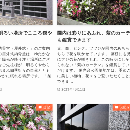
明るい場所でこころ穏や
園内は彩りにあふれ、紫のカー
も鑑賞できます
納骨堂（屋外式）」のご案内
赤、白、ピンク。ツツジが園内のあちら
の屋外式納骨堂は、ゆたかな
ちらで花を咲かせています。 藤棚にも
と陽光が降り注ぐ場所にござ
にフジの花が咲き乱れ、この時期にしか
なご先祖様が、明るくやわら
られない「紫のカーテン」を鑑賞してい
包まれ四季折々の自然ととも
だけます。 陽光台公園墓地では、季節
やかに眠れる場所です。 「納
に美しい植物、花々をご覧いただくこと
できま...
日
2023年4月11日
日記
お知ら